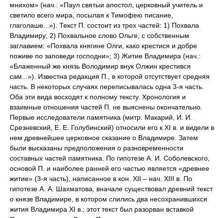
мнихом» (нач.: «Паул святыи апостол, церковный учитель и
светило всего мира, посылая к Тимофею писание,
глаголаше...»). Текст П. состоит из трех частей: 1) Похвала
Владимиру; 2) Похвальное слово Ольге, с собственным
заглавием: «Похвала княгине Олги, како крестися и добре
поживе по заповеди господни»; 3) Житие Владимира (нач.:
«Блаженный же князь Володимир внук Олжин крестився
сам...»). Известна редакция П., в которой отсутствует средняя
часть. В некоторых случаях переписывалась одна 3-я часть.
Оба эти вида восходят к полному тексту. Хронология и
взаимные отношения частей П. не выяснены окончательно.
Первые исследователи памятника (митр. Макарий, И. И.
Срезневский, Е. Е. Голубинский) относили его к XI в. и видели в
нем древнейшее церковное сказание о Владимире. Затем
были высказаны предположения о разновременности
составных частей памятника. По гипотезе А. И. Соболевского,
основой П. и наиболее ранней его частью является «древнее
житие» (3-я часть), написанное в кон. XII – нач. XIII в. По
гипотезе А. А. Шахматова, вначале существовал древний текст
о князе Владимире, в котором слились два несохранившихся
жития Владимира XI в.; этот текст был разорван вставкой