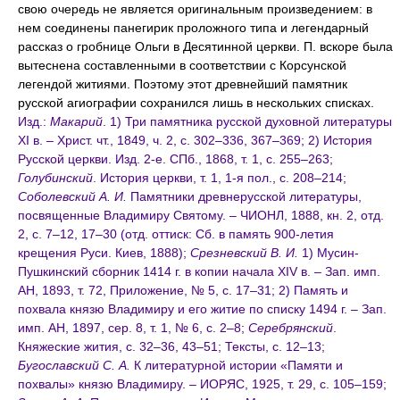
свою очередь не является оригинальным произведением: в
нем соединены панегирик проложного типа и легендарный
рассказ о гробнице Ольги в Десятинной церкви. П. вскоре была
вытеснена составленными в соответствии с Корсунской
легендой житиями. Поэтому этот древнейший памятник
русской агиографии сохранился лишь в нескольких списках.
Изд.:
Макарий
. 1) Три памятника русской духовной литературы
XI в. – Христ. чт., 1849, ч. 2, с. 302–336, 367–369; 2) История
Русской церкви. Изд. 2-е. СПб., 1868, т. 1, с. 255–263;
Голубинский
. История церкви, т. 1, 1-я пол., с. 208–214;
Соболевский А. И.
Памятники древнерусской литературы,
посвященные Владимиру Святому. – ЧИОНЛ, 1888, кн. 2, отд.
2, с. 7–12, 17–30 (отд. оттиск: Сб. в память 900-летия
крещения Руси. Киев, 1888);
Срезневский В. И.
1) Мусин-
Пушкинский сборник 1414 г. в копии начала XIV в. – Зап. имп.
АН, 1893, т. 72, Приложение, № 5, с. 17–31; 2) Память и
похвала князю Владимиру и его житие по списку 1494 г. – Зап.
имп. АН, 1897, сер. 8, т. 1, № 6, с. 2–8;
Серебрянский
.
Княжеские жития, с. 32–36, 43–51; Тексты, с. 12–13;
Бугославский С. А.
К литературной истории «Памяти и
похвалы» князю Владимиру. – ИОРЯС, 1925, т. 29, с. 105–159;