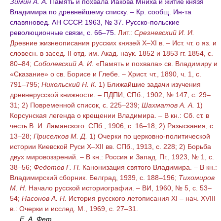
Зимин А. А.
Память и похвала Иакова Мниха и житие князя
Владимира по древнейшему списку. – Кр. сообщ. Ин-та
славяновед. АН СССР. 1963, № 37. Русско-польские
революционные связи, с. 66–75.
Лит.:
Срезневский И. И.
Древние жизнеописания русских князей X–XI в. – Ист. чт. о яз. и
словесн. в засед. II отд. им. Акад. наук. 1852 и 1853 гг. 1854, с.
80–84;
Соболевский А. И.
«Память и похвала» св. Владимиру и
«Сказание» о св. Борисе и Глебе. – Христ. чт., 1890, ч. 1, с.
791–795;
Никольский Н. К.
1) Ближайшие задачи изучения
древнерусской книжности. – ПДПИ, СПб., 1902, № 147, с. 29–
31; 2) Повременной список, с. 225–239;
Шахматов А. А.
1)
Корсунская легенда о крещении Владимира. – В кн.: Сб. ст. в
честь В. И. Ламанского. СПб., 1906, с. 16–18; 2) Разыскания, с.
13–28;
Приселков М. Д.
1) Очерки по церковно-политической
истории Киевской Руси X–XII вв. СПб., 1913, с. 228; 2) Борьба
двух мировоззрений. – В кн.: Россия и Запад. Пг., 1923, № 1, с.
38–56;
Федотов Г. П.
Канонизация святого Владимира. – В кн.:
Владимирский сборник. Белград, 1939, с. 188–196;
Тихомиров
М. Н.
Начало русской историографии. – ВИ, 1960, № 5, с. 53–
54;
Насонов А. Н.
История русского летописания XI – нач. XVIII
в.: Очерки и исслед. М., 1969, с. 27–31.
Е. А. Фет