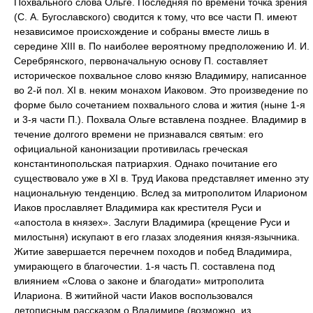
Похвального слова Ольге. Последняя по времени точка зрения
(С. А. Бугославского) сводится к тому, что все части П. имеют
независимое происхождение и собраны вместе лишь в
середине XIII в. По наиболее вероятному предположению И. И.
Серебрянского, первоначальную основу П. составляет
историческое похвальное слово князю Владимиру, написанное
во 2-й пол. XI в. неким монахом Иаковом. Это произведение по
форме было сочетанием похвального слова и жития (ныне 1-я
и 3-я части П.). Похвала Ольге вставлена позднее. Владимир в
течение долгого времени не признавался святым: его
официальной канонизации противилась греческая
константинопольская патриархия. Однако почитание его
существовало уже в XI в. Труд Иакова представляет именно эту
национальную тенденцию. Вслед за митрополитом Иларионом
Иаков прославляет Владимира как крестителя Руси и
«апостола в князех». Заслуги Владимира (крещение Руси и
милостыня) искупают в его глазах злодеяния князя-язычника.
Житие завершается перечнем походов и побед Владимира,
умирающего в благочестии. 1-я часть П. составлена под
влиянием «Слова о законе и благодати» митрополита
Илариона. В житийной части Иаков воспользовался
летописным рассказом о Владимире (возможно, из