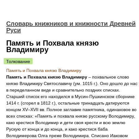
Словарь книжников и книжности Древней
Руси
Память и Похвала князю
Владимиру
Толкование
Память и Похвала князю Владимиру
Память и Похвала князю Владимиру
– похвальное слово
князю Владимиру Святославичу (ум. 1015 г.). Оно дошло до нас
в переделанном виде и сравнительно поздних списках.
Старший список его находился в Мусин-Пушкинском сборнике
1414 г. (сгорел в 1812 г.), остальные тринадцать датируются
концом XV–XVII вв. Полное заглавие памятника, одинаковое во
всех списках: «Память и похвала князю русскому Володимиру,
како крестися Володимир и дети своя крести и всю землю
Рускую от конца и до конца, и како крестися баба
Володимерова Олга преже Володимира. Списано Иаковом