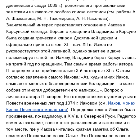
древнейшего свода 1039 г.), дополнив его протокольными
заметками из какого-то особого списка летописи (см. работы А.
А. Шахматова, М. Н. Тихомирова, А. Н. Насонова).
Значительный интерес представляет отношение Иакова к
Корсунской легенде. Версия о крещении Владимира в Корсуне
была создана греческим клиром Десятинной церкви и
официально принята в кон. XI – нач. XII в. Иаков не
руководствуется этой легендой, однако знает ее и даже
полемизирует с ней: по Иакову, Владимир берет Корсунь лишь
на третий год по крещении. Тем самым время работы автора
П. определяется приблизительно 3-й четвертью XI в. С этим
согласно заявление самого Иакова: «Аз, худыи мних Иаков,
слышав от многых о благовернем князи Володимери... и мало
собрав от многая добродетели его написах...». Вопрос о
личности автора П. спорен. Его отождествляли с упомянутым в
Повести временных лет под 1074 г. Иаковом (см.
Иаков, монах
Киево-Печерского монастыря
). Переделка текста Иакова была
произведена, по-видимому, в XIV в. в Северной Руси. Редактор
изменил заглавие, внес в текст разъяснения и заголовки и в
том месте, где у Иакова читалась краткая заметка об Ольге,
поместил Похвальное слово Ольге. Это Похвальное слово в