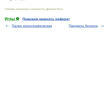
Словарь книжников и книжности Древней Руси
.
Игры ⚽
Поможем написать реферат
Палея хронографическая
Пандекты Антиоха