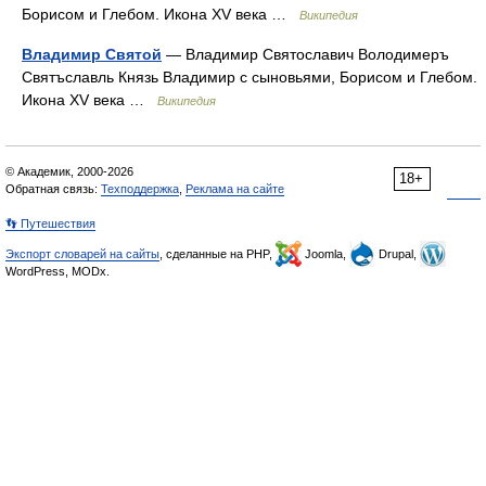
Борисом и Глебом. Икона XV века …
Википедия
Владимир Святой
— Владимир Святославич Володимеръ
Святъславль Князь Владимир с сыновьями, Борисом и Глебом.
Икона XV века …
Википедия
© Академик, 2000-2026
18+
Обратная связь:
Техподдержка
,
Реклама на сайте
👣 Путешествия
Экспорт словарей на сайты
, сделанные на PHP,
Joomla,
Drupal,
WordPress, MODx.